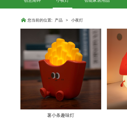
创意闹钟
小夜灯
智能家居用品
您当前的位置:
产品
>
小夜灯
薯小条趣味灯