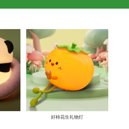
好柿花生礼物灯