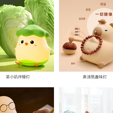
菜小叽伴睡灯
鼻涕熊趣味灯