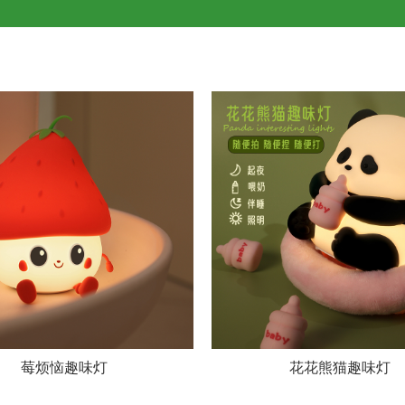
莓烦恼趣味灯
花花熊猫趣味灯