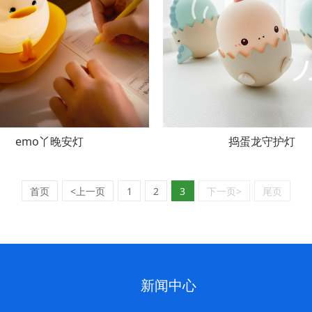
emo丫晚安灯
捣蛋龙守护灯
首页
<上一页
1
2
3
下一页>
尾页
新闻中心